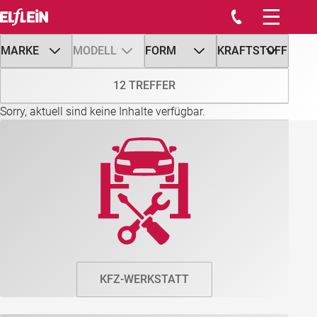
Startseite
Werkstatt
Marktplatz
Tankstelle/Shop
Waschstraße
Service Center
Über uns
Sorry, aktuell sind keine Inhalte verfügbar.
Kontakt
Stellenangebote
Impressum
Datenschutz
KFZ-WERKSTATT