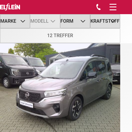
Startseite
Werkstatt
Marktplatz
Tankstelle/Shop
Waschstraße
Service Center
Über uns
Kontakt
Stellenangebote
Impressum
Datenschutz